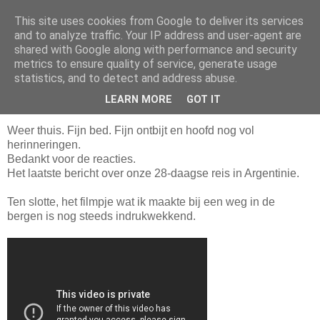
This site uses cookies from Google to deliver its services
Ary's Blog
and to analyze traffic. Your IP address and user-agent are
shared with Google along with performance and security
metrics to ensure quality of service, generate usage
statistics, and to detect and address abuse.
zondag 4 maart 2012
Weer thuis
LEARN MORE
GOT IT
Weer thuis. Fijn bed. Fijn ontbijt en hoofd nog vol
herinneringen.
Bedankt voor de reacties.
Het laatste bericht over onze 28-daagse reis in Argentinie.
Ten slotte, het filmpje wat ik maakte bij een weg in de
bergen is nog steeds indrukwekkend.