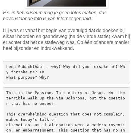
P.s. in het museum mag je geen fotos maken, dus
bovenstaande foto is van Internet gehaald.
Hij was er vanaf het begin van overtuigd dat de doeken bij
elkaar hoorden en gaandeweg (na de vierde statie) kwam hij
er achter dat het de statieweg was. Op één of andere manier
heel bijzonder en indrukwekkend.
Lema Sabachthani — why? Why did you forsake me? Wh
y forsake me? To 

what purpose? Why? 
This is the Passion. This outcry of Jesus. Not the 
terrible walk up the Via Dolorosa, but the questio
n that has no answer. 

This overwhelming question that does not complain, 
makes today's talk of 

alienation, as if alienation were a modern inventi
on, an embarrassment. This question that has no an