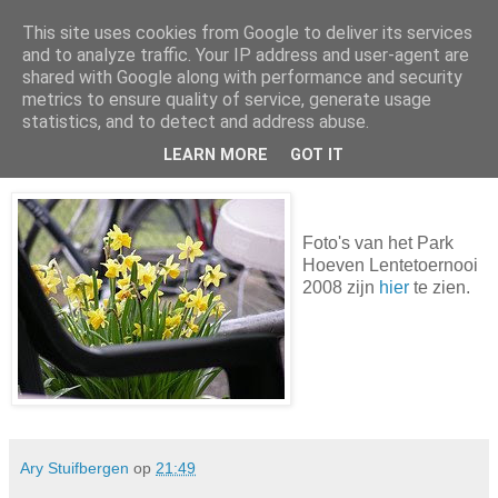
This site uses cookies from Google to deliver its services
Ary's Blog
and to analyze traffic. Your IP address and user-agent are
shared with Google along with performance and security
metrics to ensure quality of service, generate usage
statistics, and to detect and address abuse.
maandag 31 maart 2008
TSV Park Hoeven: Lentetoernooi 2008
LEARN MORE
GOT IT
Foto's van het Park
Hoeven Lentetoernooi
2008 zijn
hier
te zien.
Ary Stuifbergen
op
21:49