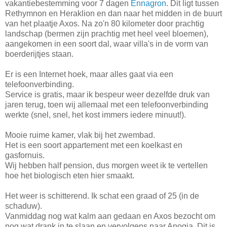
vakantiebestemming voor 7 dagen
Ennagron
. Dit ligt tussen
Rethymnon en Heraklion en dan naar het midden in de buurt
van het plaatje Axos. Na zo'n 80 kilometer door prachtig
landschap (bermen zijn prachtig met heel veel bloemen),
aangekomen in een soort dal, waar villa's in de vorm van
boerderijtjes staan.
Er is een Internet hoek, maar alles gaat via een
telefoonverbinding.
Service is gratis, maar ik bespeur weer dezelfde druk van
jaren terug, toen wij allemaal met een telefoonverbinding
werkte (snel, snel, het kost immers iedere minuut!).
Mooie ruime kamer, vlak bij het zwembad.
Het is een soort appartement met een koelkast en
gasfornuis.
Wij hebben half pension, dus morgen weet ik te vertellen
hoe het biologisch eten hier smaakt.
Het weer is schitterend. Ik schat een graad of 25 (in de
schaduw).
Vanmiddag nog wat kalm aan gedaan en Axos bezocht om
nog wat drank in te slaan en vervolgens naar Anogia. Dit is