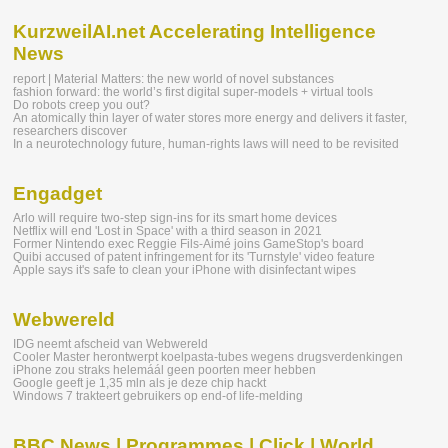
KurzweilAI.net Accelerating Intelligence
News
report | Material Matters: the new world of novel substances
fashion forward: the world’s first digital super-models + virtual tools
Do robots creep you out?
An atomically thin layer of water stores more energy and delivers it faster,
researchers discover
In a neurotechnology future, human-rights laws will need to be revisited
Engadget
Arlo will require two-step sign-ins for its smart home devices
Netflix will end 'Lost in Space' with a third season in 2021
Former Nintendo exec Reggie Fils-Aimé joins GameStop's board
Quibi accused of patent infringement for its 'Turnstyle' video feature
Apple says it's safe to clean your iPhone with disinfectant wipes
Webwereld
IDG neemt afscheid van Webwereld
Cooler Master herontwerpt koelpasta-tubes wegens drugsverdenkingen
iPhone zou straks helemáál geen poorten meer hebben
Google geeft je 1,35 mln als je deze chip hackt
Windows 7 trakteert gebruikers op end-of life-melding
BBC News | Programmes | Click | World