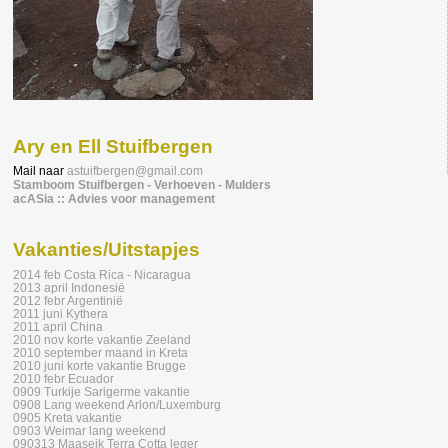
Ary en Ell Stuifbergen
Mail naar
astuifbergen@gmail.com
Stamboom Stuifbergen - Verhoeven - Mulders
acASia :: Advies voor management
Vakanties/Uitstapjes
2014 feb Costa Rica - Nicaragua
2013 april Indonesië
2012 febr Argentinië
2011 juni Kythera
2011 april China
2010 nov korte vakantie Zeeland
2010 september maand in Kreta
2010 juni korte vakantie Brugge
2010 febr Ecuador
0909 Turkije Sarigerme vakantie
0908 Lang weekend Arlon/Luxemburg
0905 Kreta vakantie
0903 Weimar lang weekend
090313 Maaseik Terra Cotta leger