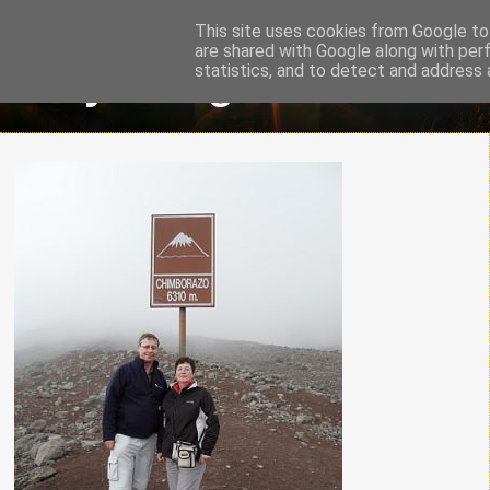
This site uses cookies from Google to 
are shared with Google along with per
Ary's Blog
statistics, and to detect and address 