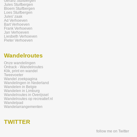
Gerard Stuifbergen
Jules Stuifbergen
Bloem Stuifbergen
Loes Stuifbergen
Jules' zaak
Ad Verhoeven
Bart Verhoeven
Frank Verhoeven
Jan Verhoeven
Liesbeth Verhoeven
Pieter Verhoeven
Wandelroutes
Onze wandelingen
Ontrack - Wandelroutes
Klik, print en wandel
Tweevoeter
Wandel zoekpagina
Wandelingen in Nederland
Wandelen in Belgie
Wandelen in Limburg
Wandelroutes in Overijssel
Wandelroutes op recreatief.nl
Wandelpad
Wandelarrangementen
TWITTER
follow me on Twitter