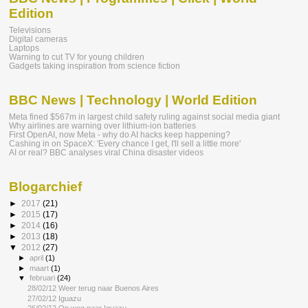
Edition
Televisions
Digital cameras
Laptops
Warning to cut TV for young children
Gadgets taking inspiration from science fiction
BBC News | Technology | World Edition
Meta fined $567m in largest child safety ruling against social media giant
Why airlines are warning over lithium-ion batteries
First OpenAI, now Meta - why do AI hacks keep happening?
Cashing in on SpaceX: 'Every chance I get, I'll sell a little more'
AI or real? BBC analyses viral China disaster videos
Blogarchief
►
2017
(21)
►
2015
(17)
►
2014
(16)
►
2013
(18)
▼
2012
(27)
►
april
(1)
►
maart
(1)
▼
februari
(24)
28/02/12 Weer terug naar Buenos Aires
27/02/12 Iguazu