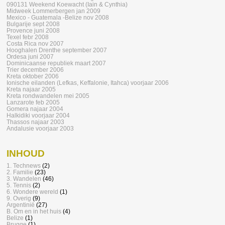
090131 Weekend Koewacht (Iain & Cynthia)
Midweek Lommerbergen jan 2009
Mexico - Guatemala -Belize nov 2008
Bulgarije sept 2008
Provence juni 2008
Texel febr 2008
Costa Rica nov 2007
Hooghalen Drenthe september 2007
Ordesa juni 2007
Dominicaanse republiek maart 2007
Trier december 2006
Kreta oktober 2006
Ionische eilanden (Lefkas, Keffalonie, Itahca) voorjaar 2006
Kreta najaar 2005
Kreta rondwandelen mei 2005
Lanzarote feb 2005
Gomera najaar 2004
Halkidiki voorjaar 2004
Thassos najaar 2003
Andalusie voorjaar 2003
INHOUD
1. Technews
(2)
2. Familie
(23)
3. Wandelen
(46)
5. Tennis
(2)
6. Wondere wereld
(1)
9. Overig
(9)
Argentinië
(27)
B. Om en in het huis
(4)
Belize
(1)
Brugge
(1)