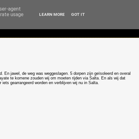
user-agent
erate usage
LEARN MORE
GOT IT
d. En jawel, de weg was weggeslagen. 5 dorpen zijn geïsoleerd en overal
ate te komene zouden wij om moeten rijden via Salta. En als wij dat
ets gearrangeerd worden en verblijven wij nu in Salta.