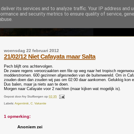
deliver its services and to analyze traffic. Your IP address and 
formance and security metrics to ensure quality of service, gen
abuse.
woensdag 22 februari 2012
21/02/12 Niet Cafayata maar Salta
Pech blijft ons achtervolgen.
De zware regens veroorzaakten een file op weg naar het tropisch regenwou
modderstromen. 600 gezinnen afgesneden van de buitenwereld. Om in Cafay
zouden doen dan zouden wij pas om 02:00 daar aankomen. Gelukkig kon er i
Dus balen, maar ja niets aan te doen.
Morgen naar Cafayate voor 2 nachten (maar kijken wat mogelijk is).
Gepost door
Ary Stuifbergen
op
02:35
Labels:
Argentinië
,
C. Vakantie
1 opmerking:
Anoniem zei