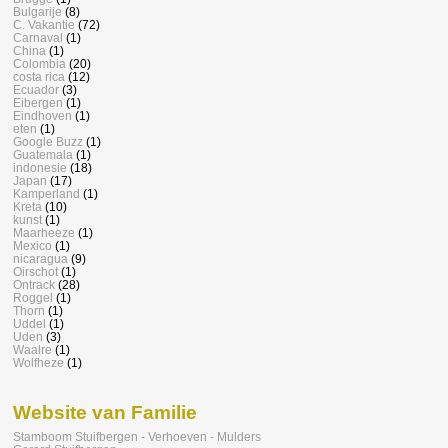
Bulgarije
(8)
C. Vakantie
(72)
Carnaval
(1)
China
(1)
Colombia
(20)
costa rica
(12)
Ecuador
(3)
Eibergen
(1)
Eindhoven
(1)
eten
(1)
Google Buzz
(1)
Guatemala
(1)
indonesie
(18)
Japan
(17)
Kamperland
(1)
Kreta
(10)
kunst
(1)
Maarheeze
(1)
Mexico
(1)
nicaragua
(9)
Oirschot
(1)
Ontrack
(28)
Roggel
(1)
Thorn
(1)
Uddel
(1)
Uden
(3)
Waalre
(1)
Wolfheze
(1)
Website van Familie
Stamboom Stuifbergen - Verhoeven - Mulders