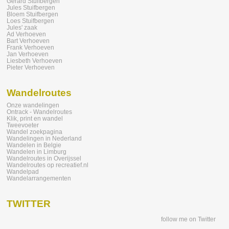
Gerard Stuifbergen
Jules Stuifbergen
Bloem Stuifbergen
Loes Stuifbergen
Jules' zaak
Ad Verhoeven
Bart Verhoeven
Frank Verhoeven
Jan Verhoeven
Liesbeth Verhoeven
Pieter Verhoeven
Wandelroutes
Onze wandelingen
Ontrack - Wandelroutes
Klik, print en wandel
Tweevoeter
Wandel zoekpagina
Wandelingen in Nederland
Wandelen in Belgie
Wandelen in Limburg
Wandelroutes in Overijssel
Wandelroutes op recreatief.nl
Wandelpad
Wandelarrangementen
TWITTER
follow me on Twitter