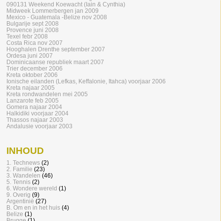
090131 Weekend Koewacht (Iain & Cynthia)
Midweek Lommerbergen jan 2009
Mexico - Guatemala -Belize nov 2008
Bulgarije sept 2008
Provence juni 2008
Texel febr 2008
Costa Rica nov 2007
Hooghalen Drenthe september 2007
Ordesa juni 2007
Dominicaanse republiek maart 2007
Trier december 2006
Kreta oktober 2006
Ionische eilanden (Lefkas, Keffalonie, Itahca) voorjaar 2006
Kreta najaar 2005
Kreta rondwandelen mei 2005
Lanzarote feb 2005
Gomera najaar 2004
Halkidiki voorjaar 2004
Thassos najaar 2003
Andalusie voorjaar 2003
INHOUD
1. Technews
(2)
2. Familie
(23)
3. Wandelen
(46)
5. Tennis
(2)
6. Wondere wereld
(1)
9. Overig
(9)
Argentinië
(27)
B. Om en in het huis
(4)
Belize
(1)
Brugge
(1)