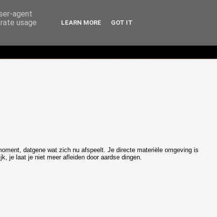
user-agent
erate usage
LEARN MORE
GOT IT
moment, datgene wat zich nu afspeelt. Je directe materiële omgeving is
jk, je laat je niet meer afleiden door aardse dingen.