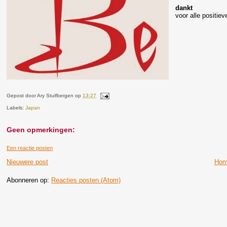
dankt
voor alle positiev
Gepost door
Ary Stuifbergen
op
13:27
Labels:
Japan
Geen opmerkingen:
Een reactie posten
Nieuwere post
Hom
Abonneren op:
Reacties posten (Atom)