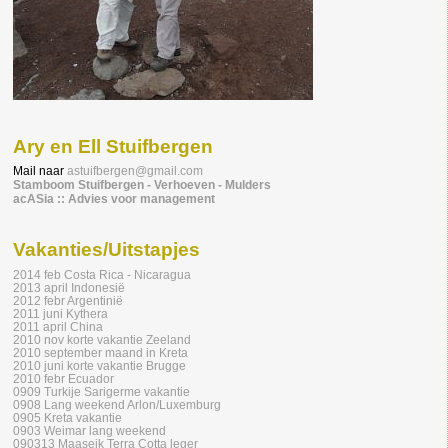
Ary en Ell Stuifbergen
Mail naar
astuifbergen@gmail.com
Stamboom Stuifbergen - Verhoeven - Mulders
acASia :: Advies voor management
Vakanties/Uitstapjes
2014 feb Costa Rica - Nicaragua
2013 april Indonesië
2012 febr Argentinië
2011 juni Kythera
2011 april China
2010 nov korte vakantie Zeeland
2010 september maand in Kreta
2010 juni korte vakantie Brugge
2010 febr Ecuador
0909 Turkije Sarigerme vakantie
0908 Lang weekend Arlon/Luxemburg
0905 Kreta vakantie
0903 Weimar lang weekend
090313 Maaseik Terra Cotta leger