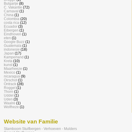
Bulgarije
(8)
C. Vakantie
(72)
Carnaval
(1)
China
(1)
Colombia
(20)
costa rica
(12)
Ecuador
(3)
Eibergen
(1)
Eindhoven
(1)
eten
(1)
Google Buzz
(1)
Guatemala
(1)
indonesie
(18)
Japan
(17)
Kamperland
(1)
Kreta
(10)
kunst
(1)
Maarheeze
(1)
Mexico
(1)
nicaragua
(9)
Oirschot
(1)
Ontrack
(28)
Roggel
(1)
Thorn
(1)
Uddel
(1)
Uden
(3)
Waalre
(1)
Wolfheze
(1)
Website van Familie
Stamboom Stuifbergen - Verhoeven - Mulders