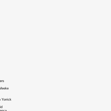
ers
Meeke
Yorrick
id
anca