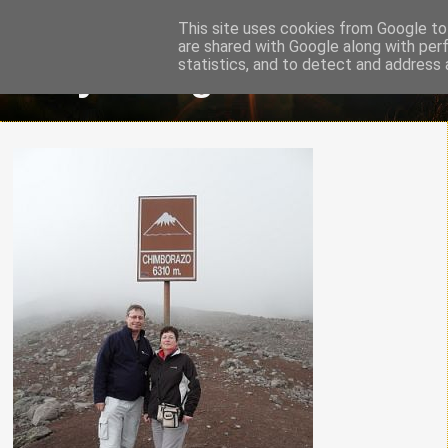
This site uses cookies from Google to 
are shared with Google along with per
Ary's Blog
statistics, and to detect and address 