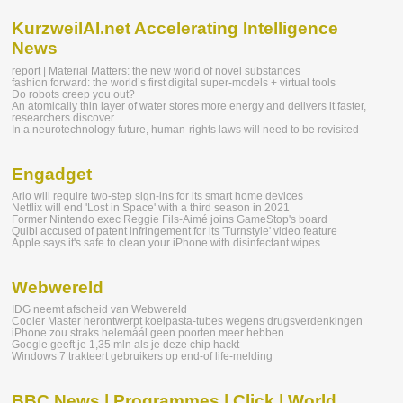
KurzweilAI.net Accelerating Intelligence
News
report | Material Matters: the new world of novel substances
fashion forward: the world’s first digital super-models + virtual tools
Do robots creep you out?
An atomically thin layer of water stores more energy and delivers it faster,
researchers discover
In a neurotechnology future, human-rights laws will need to be revisited
Engadget
Arlo will require two-step sign-ins for its smart home devices
Netflix will end 'Lost in Space' with a third season in 2021
Former Nintendo exec Reggie Fils-Aimé joins GameStop's board
Quibi accused of patent infringement for its 'Turnstyle' video feature
Apple says it's safe to clean your iPhone with disinfectant wipes
Webwereld
IDG neemt afscheid van Webwereld
Cooler Master herontwerpt koelpasta-tubes wegens drugsverdenkingen
iPhone zou straks helemáál geen poorten meer hebben
Google geeft je 1,35 mln als je deze chip hackt
Windows 7 trakteert gebruikers op end-of life-melding
BBC News | Programmes | Click | World