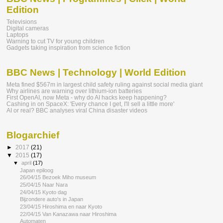
Edition
Televisions
Digital cameras
Laptops
Warning to cut TV for young children
Gadgets taking inspiration from science fiction
BBC News | Technology | World Edition
Meta fined $567m in largest child safety ruling against social media giant
Why airlines are warning over lithium-ion batteries
First OpenAI, now Meta - why do AI hacks keep happening?
Cashing in on SpaceX: 'Every chance I get, I'll sell a little more'
AI or real? BBC analyses viral China disaster videos
Blogarchief
►
2017
(21)
▼
2015
(17)
▼
april
(17)
Japan epiloog
26/04/15 Bezoek Miho museum
25/04/15 Naar Nara
24/04/15 Kyoto dag
Bijzondere auto's in Japan
23/04/15 Hiroshima en naar Kyoto
22/04/15 Van Kanazawa naar Hiroshima
Automaten