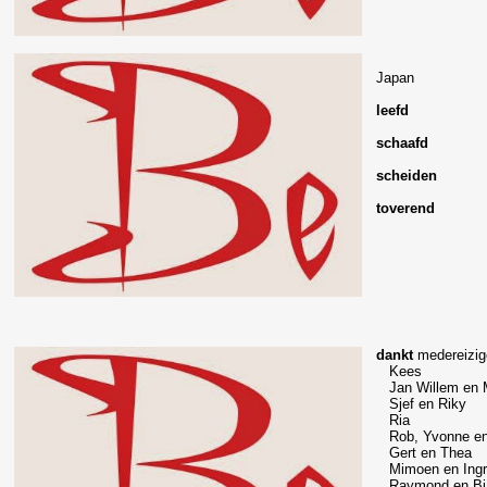
Japan
leefd
schaafd
scheiden
toverend
dankt
medereizig
Kees
Jan Willem en 
Sjef en Riky
Ria
Rob, Yvonne en 
Gert en Thea
Mimoen en Ingr
Raymond en Bi