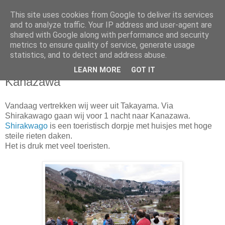
This site uses cookies from Google to deliver its services
Ary's Blog
and to analyze traffic. Your IP address and user-agent are
shared with Google along with performance and security
metrics to ensure quality of service, generate usage
statistics, and to detect and address abuse.
dinsdag 21 april 2015
21/04/15 Takayama -Shirakawago-
LEARN MORE
GOT IT
Kanazawa
Vandaag vertrekken wij weer uit Takayama. Via
Shirakawago gaan wij voor 1 nacht naar Kanazawa.
Shirakwago
is een toeristisch dorpje met huisjes met hoge
steile rieten daken.
Het is druk met veel toeristen.